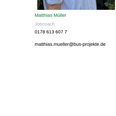
Matthias Müller
Jobcoach
0178 613 607 7
matthias.mueller@bus-projekte.de
BUS gGmbH
Bildung Umschulung
Rich
Soziales gemeinnützige
21A 
GmbH