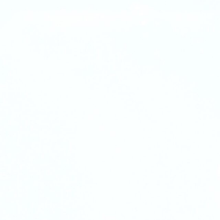
Erstellung eines pers
Durchführung einer K
gemeinsame Erarbeitun
die Durchführung eine
ggf. Vermittlung in pa
die konkrete und aktiv
Kontaktaufnahme zu mö
Arbeitsmarktes
Unterstützung bei der 
und wirtschaftlichen V