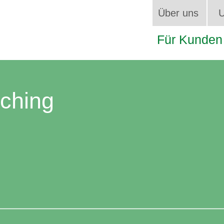
Über uns
U
Für Kunden
aching