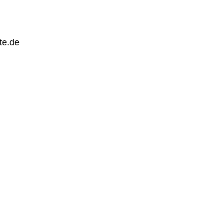
te.de
(030) 259 310 20
info@bus-
projekte.de