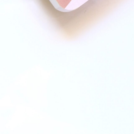
önlichen Entwicklungsplans
ompetenzbilanzierung
g eines arbeitsmarktrelevanten Profils
r Bildungsbedarfsanalyse
ssgenaue Qualifizierung
e Hilfestellung bei der Arbeitsplatzsuche
glichen Arbeitgebern des 1.
Stabilisierung der persönlichen, familiären
erhältnisse