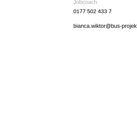
Jobcoach
0177 502 433 7
bianca.wiktor@bus-projek
ard-Sorge-Straße
Montag – Freitag
10249 Berlin
07:30 – 15:30