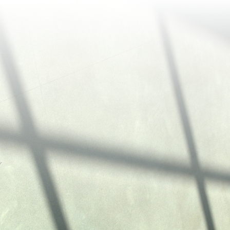
Jobcenter Friedrichshain-Kreuzberg
Jobcenter Treptow-Köpenick
Jobcenter Mitte
Jobcenter Neukölln
Jobcenter Lichtenberg
Jobcenter Reinickendorf